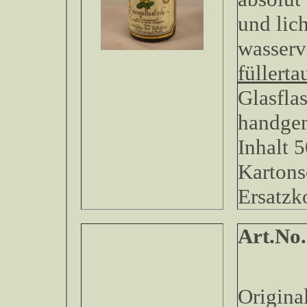
und lich
wasserv
füllerta
Glasfla
handgem
Inhalt 5
Kartons
Ersatzk
Art.No
Original