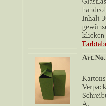
Glasfla
handcolo
Inhalt 
gewünsc
klicken 
Farbtabe
Art
Kartons
Verpack
Schreib
A.