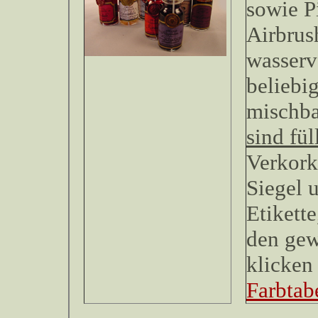
sowie P
Airbrus
wasserv
beliebi
mischb
sind fül
Verkork
Siegel 
Etikette
den gew
klicken 
Farbtabe