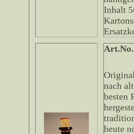
Inhalt 5
Kartons
Ersatzk
Art.No
Original
nach al
besten 
hergeste
traditio
heute n