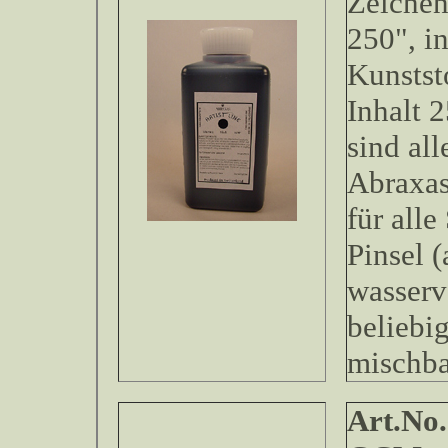
Zeichen
250", i
Kunstst
Inhalt 2
sind all
Abraxas
für alle
Pinsel (
wasserv
beliebi
mischb
Art.No.