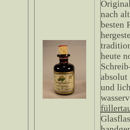
Original
nach al
besten 
hergeste
traditio
heute n
Schreib
absolut
und lich
wasserv
füllerta
Glasfla
handgem