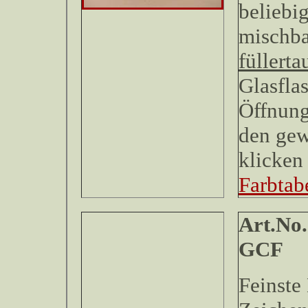
beliebi
mischb
füllerta
Glasfla
Öffnung
den gew
klicken 
Farbtabe
Art.No.
Feinste