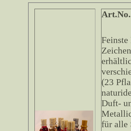
Art.No.
Feinste
Zeichen
erhältli
verschi
(23 Pfl
naturid
Duft- u
Metalli
für all