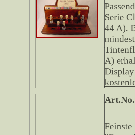
Passend
Serie C
44 A). 
mindest
Tintenf
A) erha
Displa
kostenl
Art.
Feinste 