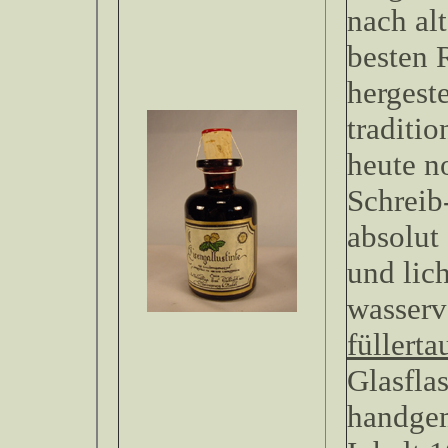
nach al
besten 
hergeste
traditio
heute n
Schreib
absolut
und lich
wasserv
füllerta
Glasfla
handgem