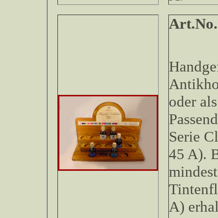
Art.No
Handgef
Antikho
oder als
Passend
Serie C
45 A). 
mindest
Tintenf
A) erha