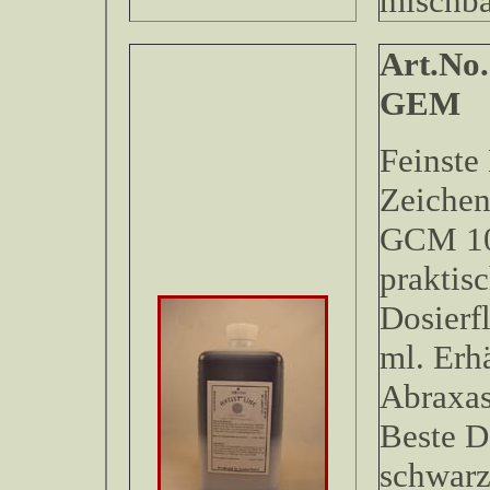
mischb
Art.No.
Feinste
Zeichen
GCM 100
praktis
Dosierf
ml. Erhä
Abraxas
Beste D
schwarz