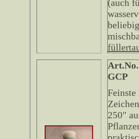
(auch fü
wasserv
beliebi
mischb
füllerta
Art.No.
Feinste
Zeichen
250" au
Pflanze
praktis