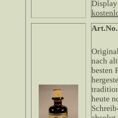
Displa
kostenl
Art.No.
Original
nach al
besten 
hergeste
traditio
heute n
Schreib
absolut