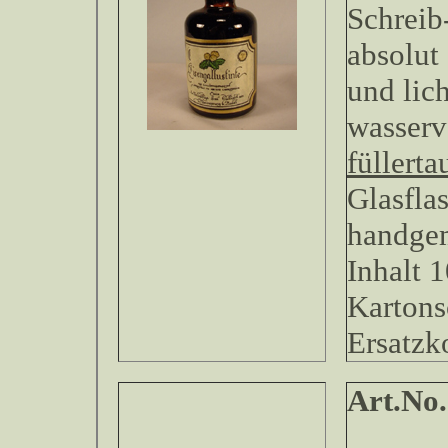
Schreib
absolut
und lich
wasserv
füllerta
Glasfla
handgem
Inhalt 
Kartons
Ersatzk
Art