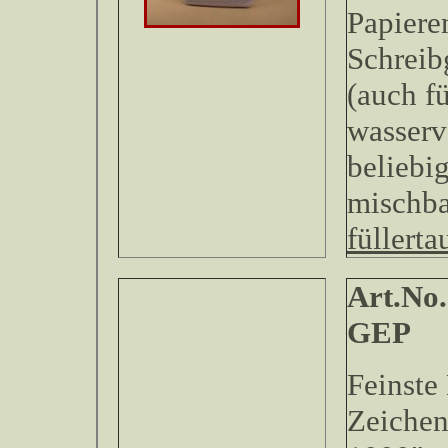
Papieren
Schreib
(auch fü
wasserv
beliebi
mischb
füllerta
Art.No.
Feinste
Zeichen