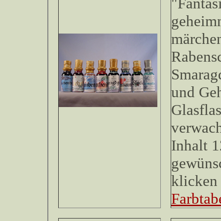
"Fantasi
geheimn
märchen
Rabensc
Smaragd
und Geh
Glasfla
verwach
Inhalt 
gewünsc
klicken 
Farbtabe