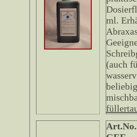
Dosierf
ml. Erhä
Abraxas
Geeignet
Schreib
(auch fü
wasserv
beliebi
mischb
füllerta
Art.No.