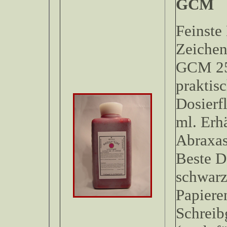
Feinste
Zeichen
GCM 250
praktis
Dosierf
ml. Erhä
Abraxas
Beste D
schwarz
Papieren
Schreib