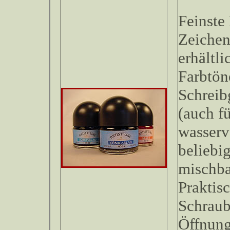
Feinste
Zeichent
erhältl
Farbtön
Schreib
(auch fü
wasserv
beliebi
mischb
Praktis
Schraub
Öffnung