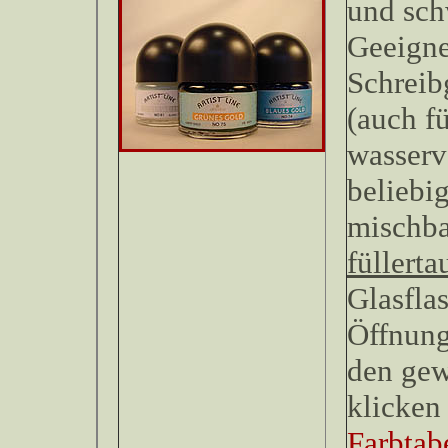
und sch
Geeignet
Schreib
(auch fü
wasserv
beliebi
mischb
füllerta
Glasfla
Öffnung
den gew
klicken 
Farbtabe