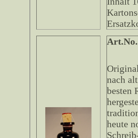
Inhalt 1
Kartons
Ersatzk
Art.No
Original
nach al
besten 
hergeste
traditio
heute n
Schreib