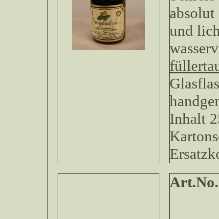
absolut
und lich
wasserv
füllerta
Glasfla
handgem
Inhalt 2
Kartons
Ersatzk
Art.No