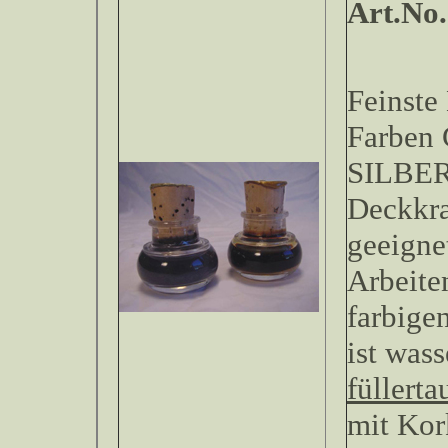
Art.No
Feinste 
Farben
SILBER,
Deckkra
geeigne
Arbeite
farbige
ist was
füllerta
mit Kor