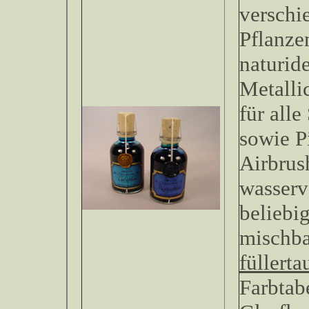
verschi
Pflanze
naturid
Metalli
für all
sowie P
Airbrus
wasserv
beliebi
mischb
füllerta
Farbtab