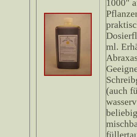
1000" a
Pflanze
praktis
Dosierf
ml. Erhä
Abraxas
Geeignet
Schreib
(auch fü
wasserv
beliebi
mischb
füllerta