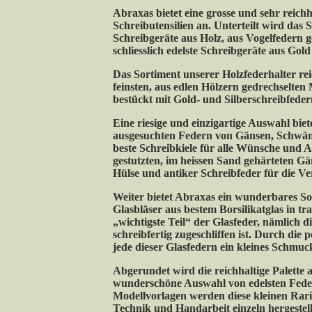
Abraxas bietet eine grosse und sehr reichh
Schreibutensilien an. Unterteilt wird das
Schreibgeräte aus Holz, aus Vogelfedern g
schliesslich edelste Schreibgeräte aus Gold
Das Sortiment unserer Holzfederhalter re
feinsten, aus edlen Hölzern gedrechselten
bestückt mit Gold- und Silberschreibfeder
Eine riesige und einzigartige Auswahl bie
ausgesuchten Federn von Gänsen, Schwän
beste Schreibkiele für alle Wünsche und A
gestutzten, im heissen Sand gehärteten Gä
Hülse und antiker Schreibfeder für die Ve
Weiter bietet Abraxas ein wunderbares S
Glasbläser aus bestem Borsilikatglas in tr
„wichtigste Teil“ der Glasfeder, nämlich d
schreibfertig zugeschliffen ist. Durch die 
jede dieser Glasfedern ein kleines Schmuc
Abgerundet wird die reichhaltige Palette a
wunderschöne Auswahl von edelsten Feder
Modellvorlagen werden diese kleinen Rar
Technik und Handarbeit einzeln hergestell